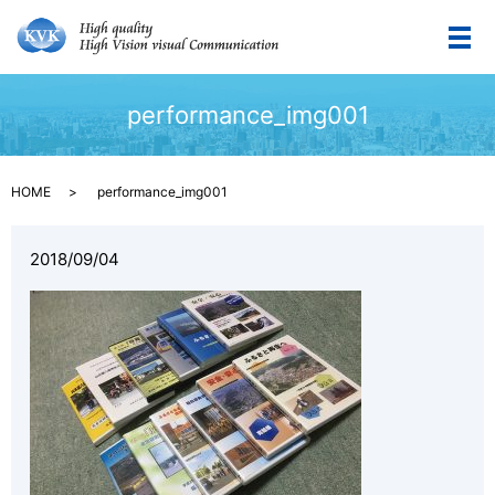
メ
performance_img001
HOME
performance_img001
2018/09/04