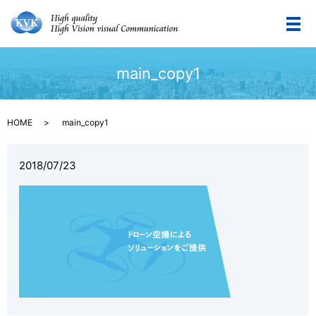
メ
main_copy1
HOME
main_copy1
2018/07/23