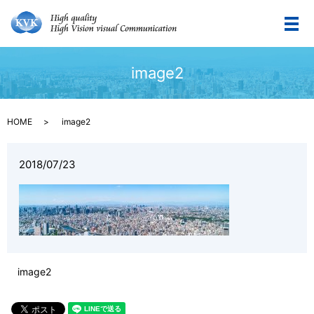
メ
image2
HOME
image2
2018/07/23
image2