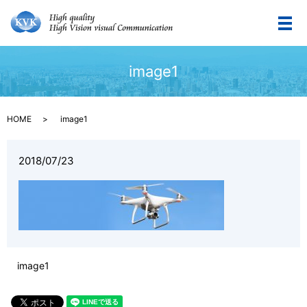
メ
image1
HOME
image1
2018/07/23
image1