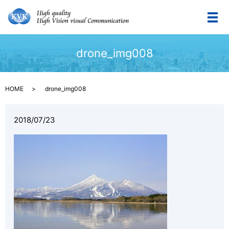
メ
drone_img008
HOME
drone_img008
2018/07/23