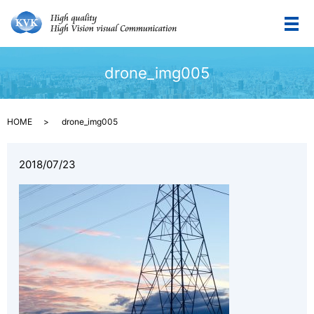
メ
drone_img005
HOME
drone_img005
2018/07/23