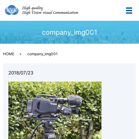
メ
company_img001
HOME
company_img001
2018/07/23