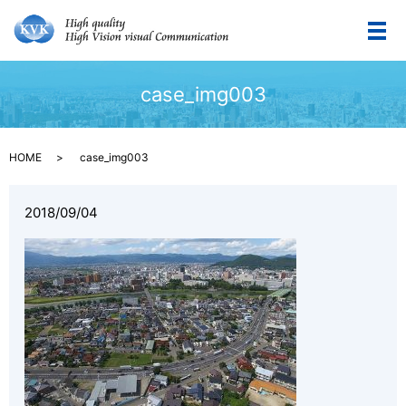
メ
case_img003
HOME
case_img003
2018/09/04